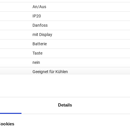
An/Aus
IP20
Danfoss
mit Display
Batterie
Taste
nein
Geeignet für Kühlen
230
0,125
P
Details
Widerstandssensor
1
Cookies
1