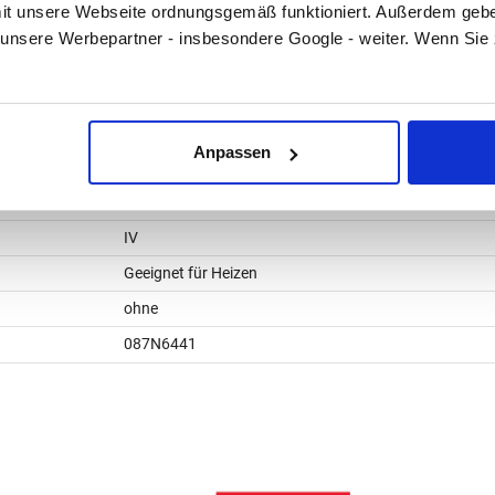
t unsere Webseite ordnungsgemäß funktioniert. Außerdem geben
nein
unsere Werbepartner - insbesondere Google - weiter. Wenn Sie
nein
nein
Temperatur ablesbar
Anpassen
nein
nein
IV
Geeignet für Heizen
ohne
087N6441