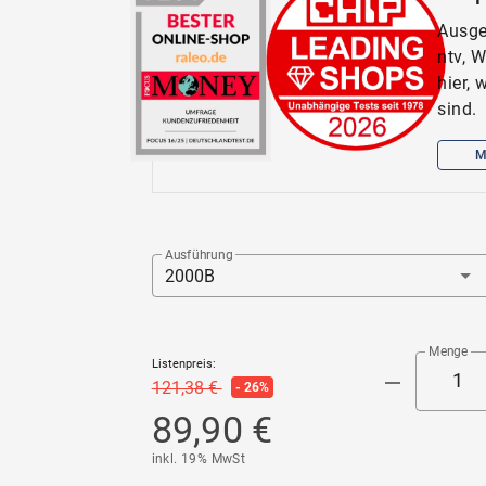
Ausge
ntv, 
hier,
sind.
M
Ausführung
2000B
Menge
Listenpreis:
121,38 €
- 26%
89,90 €
inkl. 19% MwSt