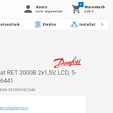
0
Konto
Warenkorb
nicht angemeldet
0,00 €
otovoltaik
Elektro
Installation
at RET 2000B 2x1,5V, LCD, 5-
N6441
EAN: 5013567421640
errufsbelehrung