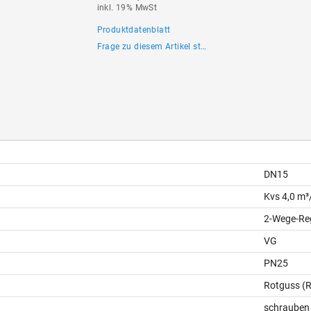
inkl. 19% MwSt
Produktdatenblatt
Frage zu diesem Artikel stellen
DN15
Kvs 4,0 m³
2-Wege-Reg
VG
PN25
Rotguss (
schrauben