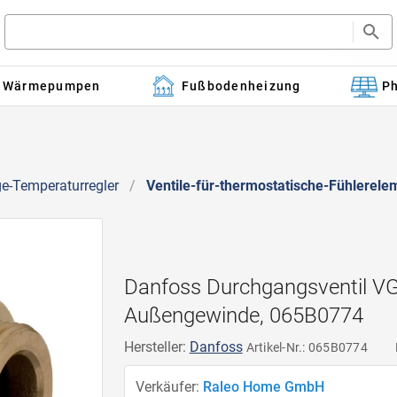
Wärmepumpen
Fußbodenheizung
Ph
ge-Temperaturregler
/
Ventile-für-thermostatische-Fühlerele
Danfoss Durchgangsventil VG
Außengewinde, 065B0774
Hersteller:
Danfoss
Artikel-Nr.: 065B0774
Verkäufer:
Raleo Home GmbH