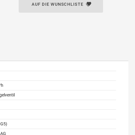
AUF DIE WUNSCHLISTE
/h
elventil
RG5)
 AG