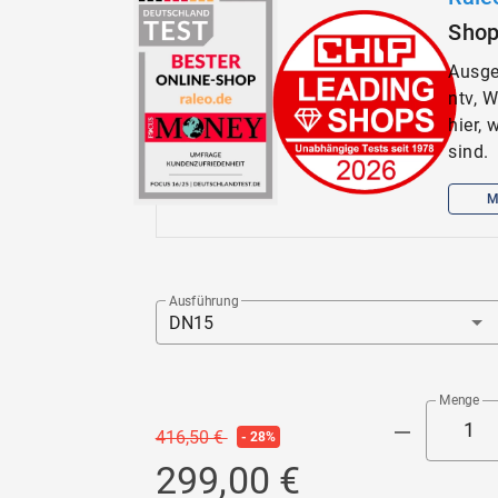
Sho
Ausge
ntv, 
hier,
sind.
M
Ausführung
DN15
Menge
416,50 €
- 28%
299,00 €