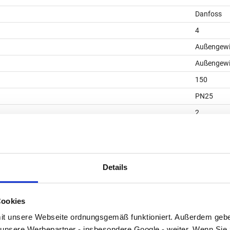
Danfoss
4
Außengewi
Außengewi
150
PN25
2
065B0774
Details
Cookies
t unsere Webseite ordnungsgemäß funktioniert. Außerdem geben
unsere Werbepartner - insbesondere Google - weiter. Wenn Sie