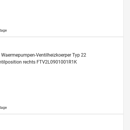
ktage
fil Waermepumpen-Ventilheizkoerper Typ 22
ilposition rechts FTV2L0901001R1K
ktage