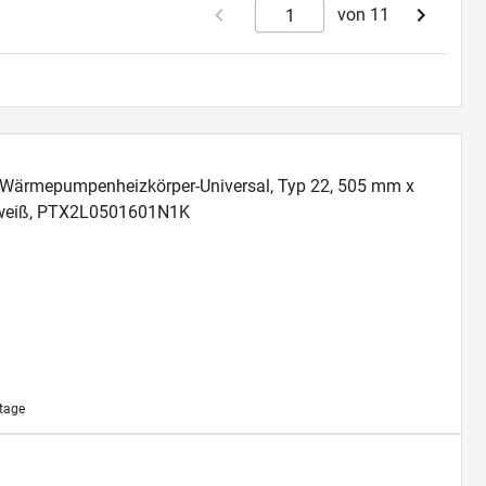
von 11
an Wärmepumpenheizkörper-Universal, Typ 22, 505 mm x
 weiß, PTX2L0501601N1K
ktage