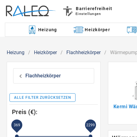
Barrierefreiheit
Einstellungen
Heizung
Heizkörper
Heizung
/
Heizkörper
/
Flachheizkörper
/
Wärmepumpe
Flachheizkörper
ALLE FILTER ZURÜCKSETZEN
Kermi Wä
Preis (€):
369
2299