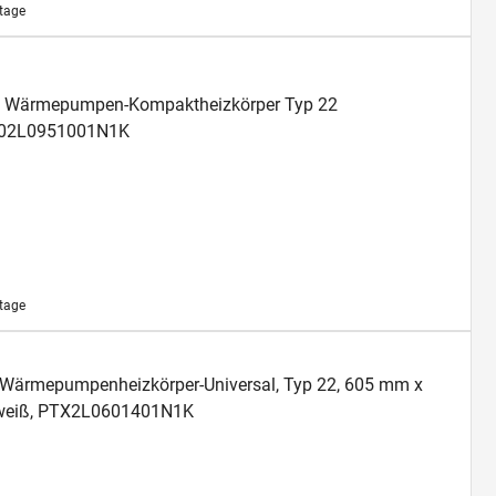
ktage
ofil Wärmepumpen-Kompaktheizkörper Typ 22
02L0951001N1K
ktage
an Wärmepumpenheizkörper-Universal, Typ 22, 605 mm x
 weiß, PTX2L0601401N1K