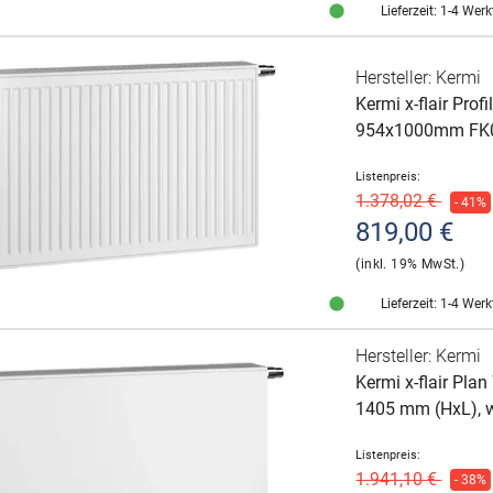
Lieferzeit: 1-4 Wer
Hersteller: Kermi
Kermi x-flair Pr
954x1000mm FK
Listenpreis:
1.378,02 €
- 41%
819,00 €
(inkl. 19% MwSt.)
Lieferzeit: 1-4 Wer
Hersteller: Kermi
Kermi x-flair Pl
1405 mm (HxL),
Listenpreis:
1.941,10 €
- 38%