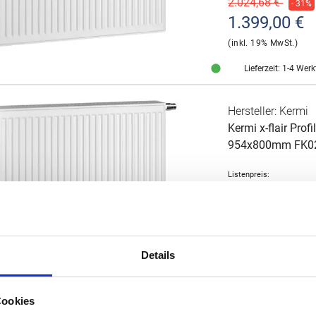
2.024,68 €
- 31%
1.399,00 €
(inkl. 19% MwSt.)
Lieferzeit: 1-4 Wer
Hersteller: Kermi
Kermi x-flair Pr
954x800mm FK0
Listenpreis:
1.160,17 €
- 40%
699,00 €
(inkl. 19% MwSt.)
Details
Lieferzeit: 1-4 Wer
Hersteller: Kermi
Cookies
Kermi x-flair Pl