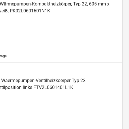
an Wärmepumpen-Kompaktheizkörper, Typ 22, 605 mm x
 weiß, PK02L0601601N1K
ktage
fil Waermepumpen-Ventilheizkoerper Typ 22
ilposition links FTV2L0601401L1K