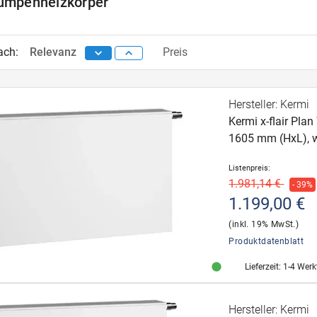
mpenheizkörper
)
ach:
Relevanz
Preis
Hersteller: Kermi
Kermi x-flair Pl
1605 mm (HxL),
Listenpreis:
1.981,14 €
- 39%
1.199,00 €
(inkl. 19% MwSt.)
Produktdatenblatt
Lieferzeit: 1-4 Wer
Hersteller: Kermi