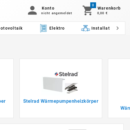
0
Konto
Warenkorb
nicht angemeldet
0,00 €
otovoltaik
Elektro
Installation
per
Stelrad Wärmepumpenheizkörper
Wär