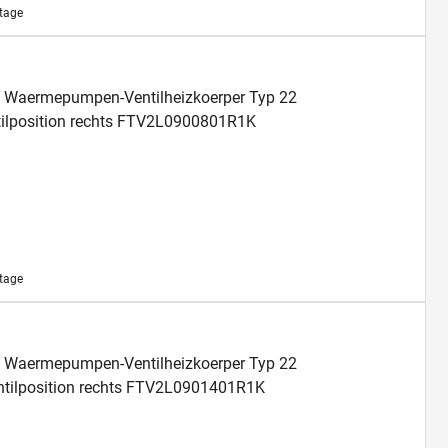
ktage
fil Waermepumpen-Ventilheizkoerper Typ 22
lposition rechts FTV2L0900801R1K
ktage
fil Waermepumpen-Ventilheizkoerper Typ 22
ilposition rechts FTV2L0901401R1K