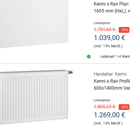
Kermi x-flair Pl
1605 mm (HxL),
Listenpreis:
1.701,63 €
- 39%
1.039,00 €
(inkl. 19% MwSt.)
Lieferzeit: 1-4 Wer
Hersteller: Kermi
Kermi x-flair Pro
600x1400mm Vent
Listenpreis:
1.805,23 €
- 30%
1.269,00 €
(inkl. 19% MwSt.)