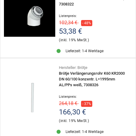
7308322
Listenpreis:
102,34 €
- 48%
53,38 €
(inkl. 19% MwSt.)
Lieferzeit: 1-4 Werktage
Hersteller: Brötje
Brötje Verlängerungsrohr K60 KR2000
DN 60/100 konzentr. L=1995mm
AL/PPs weiß, 7308326
Listenpreis:
264,18 €
- 37%
166,30 €
(inkl. 19% MwSt.)
Lieferzeit: 1-4 Werktage