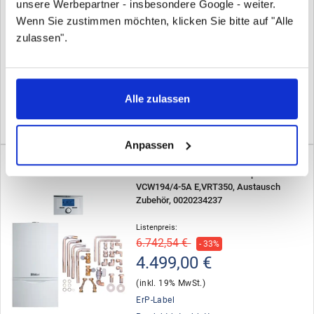
unsere Werbepartner - insbesondere Google - weiter.
61217
Wenn Sie zustimmen möchten, klicken Sie bitte auf "Alle
Listenpreis:
zulassen".
105,32 €
- 53%
49,90 €
(inkl. 19% MwSt.)
Alle zulassen
Produktdatenblatt
Lieferzeit: 1-4 Werktage
Anpassen
Hersteller: Vaillant
C
Vaillant Paket 6.84 atmoTEC plus
VCW194/4-5A E,VRT350, Austausch
Zubehör, 0020234237
Listenpreis:
6.742,54 €
- 33%
4.499,00 €
(inkl. 19% MwSt.)
ErP-Label