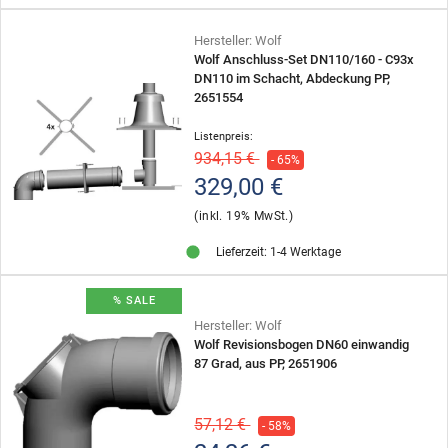
Hersteller: Wolf
Wolf Anschluss-Set DN110/160 - C93x
DN110 im Schacht, Abdeckung PP,
2651554
Listenpreis:
934,15 €
- 65%
329,00 €
(inkl. 19% MwSt.)
Lieferzeit: 1-4 Werktage
% SALE
Hersteller: Wolf
Wolf Revisionsbogen DN60 einwandig
87 Grad, aus PP, 2651906
57,12 €
- 58%