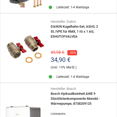
Lieferzeit: 1-4 Werktage
Hersteller: Daikin
DAIKIN Kugelhahn-Set, ASH3, 2
St./VPE für RMX, 1 IG x 1 AG,
ESHUTOFVALVEA
49,98 €
- 30%
34,90 €
(inkl. 19% MwSt.)
Lieferzeit: 1-4 Werktage
Hersteller: Bosch
Bosch Hydraulikeinheit AWE 9
Stücklistenkomponente Monobl.-
Wärmepumpe, 8738209125
Listenpreis: