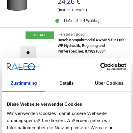
24,26 €
(inkl. 19% MwSt.)
Lieferzeit: 1-4 Werktage
Hersteller: Bosch
% SALE
Bosch Kompaktmodul AWMB 9 für Luft-
WP Hydraulik, Regelung und
Pufferspeicher, 8738210334
Listenpreis:
5.872,65 €
- 52%
2.799,00 €
Zustimmung
Details
Über Cookies
(inkl. 19% MwSt.)
Produktdatenblatt
Diese Webseite verwendet Cookies
Lieferzeit: 1-4 Werktage
Wir verwenden Cookies, damit unsere Webseite
Hersteller: Geberit
ordnungsgemäß funktioniert. Außerdem geben wir
Geberit Mapress Kupfer T-Stück
Informationen über die Nutzung unserer Website an
reduziert, DN 40 / 15 / 40, dø 42 mm,