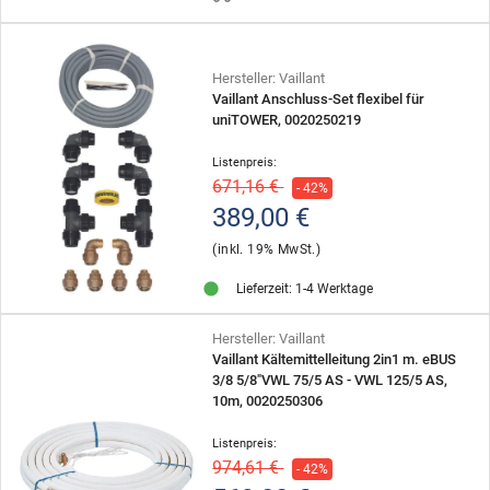
Hersteller: Vaillant
Vaillant Anschluss-Set flexibel für
uniTOWER, 0020250219
Listenpreis:
671,16 €
- 42%
389,00 €
(inkl. 19% MwSt.)
Lieferzeit: 1-4 Werktage
Hersteller: Vaillant
Vaillant Kältemittelleitung 2in1 m. eBUS
3/8 5/8"VWL 75/5 AS - VWL 125/5 AS,
10m, 0020250306
Listenpreis:
974,61 €
- 42%