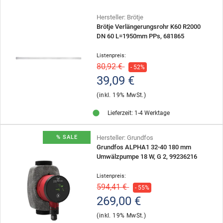
Hersteller: Brötje
Brötje Verlängerungsrohr K60 R2000
DN 60 L=1950mm PPs, 681865
Listenpreis:
80,92 €
- 52%
39,09 €
(inkl. 19% MwSt.)
Lieferzeit: 1-4 Werktage
Hersteller: Grundfos
% SALE
Grundfos ALPHA1 32-40 180 mm
Umwälzpumpe 18 W, G 2, 99236216
Listenpreis:
594,41 €
- 55%
269,00 €
(inkl. 19% MwSt.)