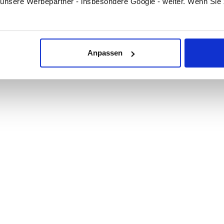
unsere Werbepartner - insbesondere Google - weiter. Wenn Sie
Anpassen
M 50 Flansch, 5000 - 12500 l/h, DN 50,