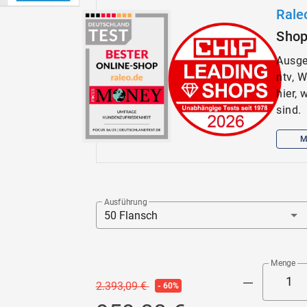
Rale
Sho
Ausge
ntv, 
hier,
sind.
M
Ausführung
50 Flansch
Menge
2.393,09 €
- 60%