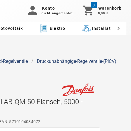
0
Konto
Warenkorb
nicht angemeldet
0,00 €
otovoltaik
Elektro
Installation
-Regelventile
/
Druckunabhängige-Regelventile-(PICV)
l AB-QM 50 Flansch, 5000 -
EAN: 5710104034072