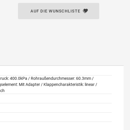
AUF DIE WUNSCHLISTE
nzdruck: 400.0kPa / Rohraußendurchmesser: 60.3mm /
element: Mit Adapter / Klappencharakteristik: linear /
sch