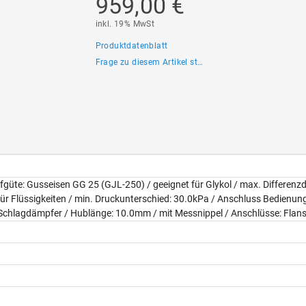
959,00 €
inkl. 19% MwSt
Produktdatenblatt
Frage zu diesem Artikel stellen
güte: Gusseisen GG 25 (GJL-250) / geeignet für Glykol / max. Differe
ür Flüssigkeiten / min. Druckunterschied: 30.0kPa / Anschluss Bedienungs
Schlagdämpfer / Hublänge: 10.0mm / mit Messnippel / Anschlüsse: Flan