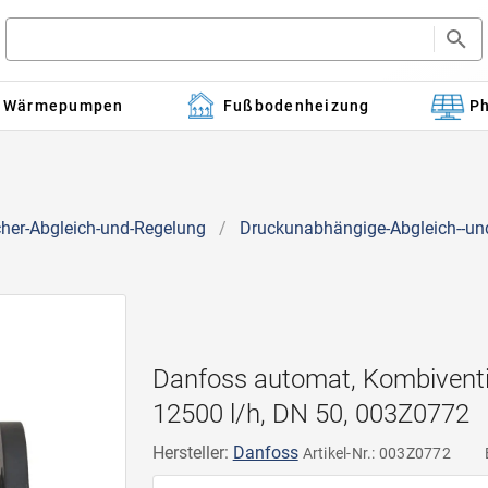
Wärmepumpen
Fußbodenheizung
Ph
cher-Abgleich-und-Regelung
/
Druckunabhängige-Abgleich--und
Danfoss automat, Kombiventi
12500 l/h, DN 50, 003Z0772
Hersteller:
Danfoss
Artikel-Nr.: 003Z0772