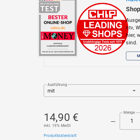
Sho
Ausge
ntv, 
hier,
sind.
M
Ausführung
mit
Menge
14,90 €
inkl. 19% MwSt
Produktdatenblatt