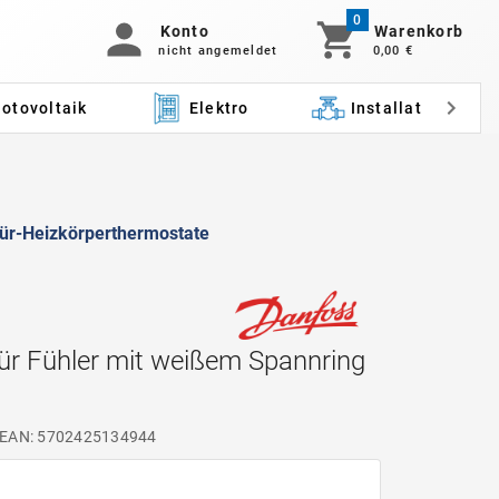
0
Konto
Warenkorb
nicht angemeldet
0,00 €
otovoltaik
Elektro
Installation
-für-Heizkörperthermostate
ür Fühler mit weißem Spannring
EAN: 5702425134944