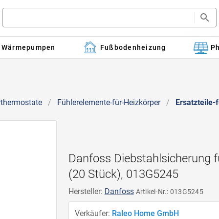
Wärmepumpen
Fußbodenheizung
Ph
rthermostate
/
Fühlerelemente-für-Heizkörper
/
Ersatzteile
Danfoss Diebstahlsicherung f
(20 Stück), 013G5245
Hersteller:
Danfoss
Artikel-Nr.: 013G5245
Verkäufer:
Raleo Home GmbH