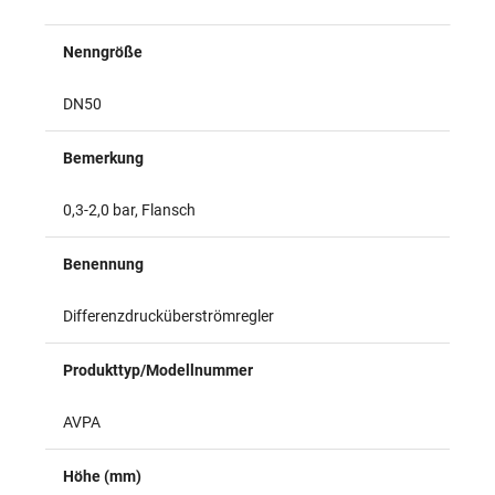
Überblick
Nenngröße
DN50
Bemerkung
0,3-2,0 bar, Flansch
Benennung
Differenzdrucküberströmregler
Produkttyp/Modellnummer
AVPA
Höhe (mm)