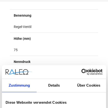
Überblick
Benennung
Regel-Ventil
Höhe (mm)
75
Nenndruck
PN25
Herstellername
Zustimmung
Details
Über Cookies
Danfoss
Diese Webseite verwendet Cookies
Max. Mediumtemperatur (Dauerbetrieb) (°C)