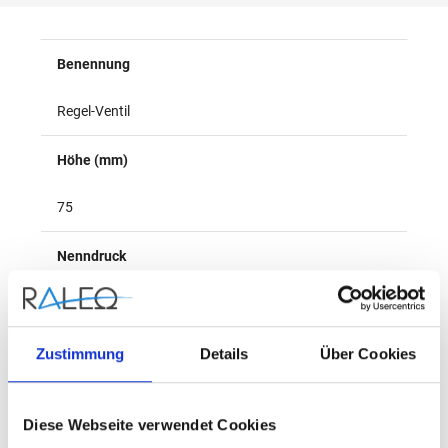
Überblick
Benennung
Regel-Ventil
Höhe (mm)
75
Nenndruck
PN25
Herstellername
Zustimmung
Details
Über Cookies
Danfoss
Diese Webseite verwendet Cookies
Max. Mediumtemperatur (Dauerbetrieb) (°C)