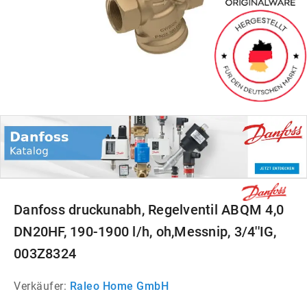
Danfoss druckunabh, Regelventil ABQM 4,0
DN20HF, 190-1900 l/h, oh,Messnip, 3/4''IG,
003Z8324
Verkäufer:
Raleo Home GmbH