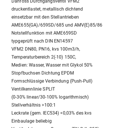
Danfoss Durchgangsventil VFM2
druckentlastet, metallisch dichtend
einsetzbar mit den Stellantrieben
AME655(GA)/659SD/685 und AMV(E)85/86
Notstellfunktion mit AME659SD
typgeprüft nach DIN EN14597
VFM2 DN80, PN16, kvs 100m3/h,
Temperaturbereich 2(-10) 150C,
Medien: Wasser, Wasser mit Glykol 50%
Stopfbuchsen Dichtung EPDM
Formschlüssige Verbindung (Push-Pull)
Ventilkennlinie SPLIT
(0-30% linear/30-100% logarithmisch)
Stellverhältnis >100:1
Leckrate (gem. IEC534) <0,03% des kvs
Einbaulage beliebig