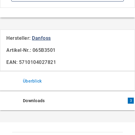
Hersteller:
Danfoss
Artikel-Nr.: 065B3501
EAN: 5710104027821
Überblick
Downloads
3
Überblick