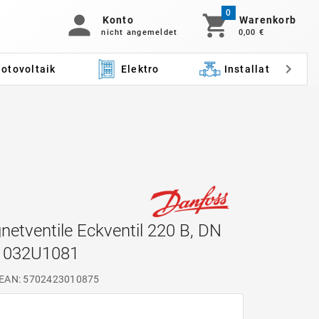
0
Konto
Warenkorb
nicht angemeldet
0,00 €
otovoltaik
Elektro
Installation
netventile Eckventil 220 B, DN
, 032U1081
EAN: 5702423010875