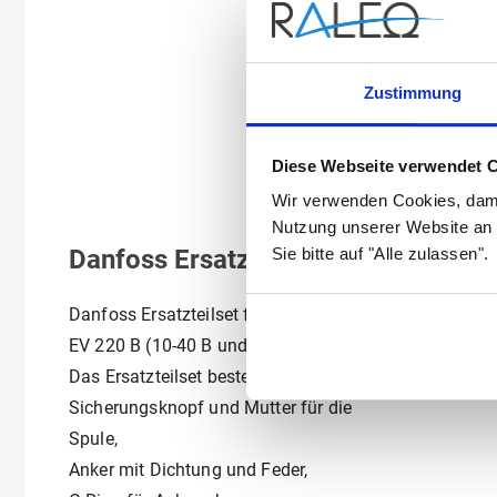
Zustimmung
Diese Webseite verwendet 
Wir verwenden Cookies, dami
Nutzung unserer Website an 
Danfoss Ersatzteilset für Magnetve
Sie bitte auf "Alle zulassen".
Danfoss Ersatzteilset für Ventiltyp
EV 220 B (10-40 B und 50 G NC)
Das Ersatzteilset besteht aus
Sicherungsknopf und Mutter für die
Spule,
Anker mit Dichtung und Feder,