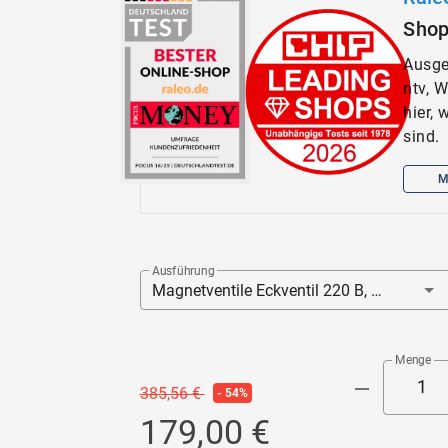
Sho
Ausge
ntv, 
hier,
sind.
M
Ausführung
Magnetventile Eckventil 220 B, DN 50, Messing, Dichtung
Menge
385,56 €
- 54%
179,00 €