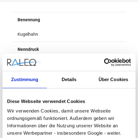
Überblick
Benennung
Kugelhahn
Nenndruck
PN40
Herstellername
Zustimmung
Details
Über Cookies
Danfoss
Diese Webseite verwendet Cookies
Anschluss 1
Wir verwenden Cookies, damit unsere Webseite
ordnungsgemäß funktioniert. Außerdem geben wir
Innengewinde (metrisch)
Informationen über die Nutzung unserer Website an
unsere Werbepartner - insbesondere Google - weiter.
Anschluss 2