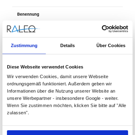
Überblick
Benennung
Kugelhahn
Nenndruck
Zustimmung
Details
Über Cookies
PN40
Diese Webseite verwendet Cookies
Herstellername
Wir verwenden Cookies, damit unsere Webseite
ordnungsgemäß funktioniert. Außerdem geben wir
Danfoss
Informationen über die Nutzung unserer Website an
unsere Werbepartner - insbesondere Google - weiter.
Artikelnummer
Wenn Sie zustimmen möchten, klicken Sie bitte auf "Alle
zulassen".
065N4326