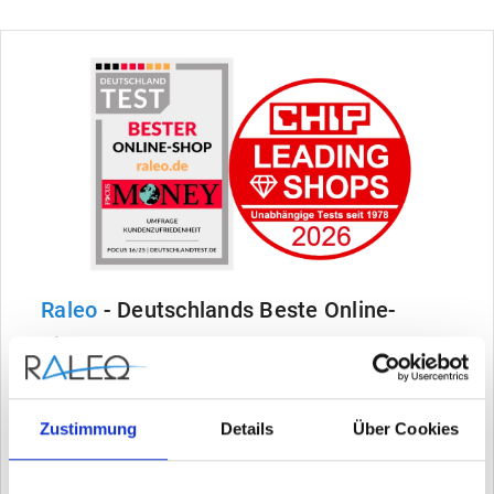
Raleo
- Deutschlands Beste Online-
Shops
Ausgezeichnet von FOCUS, Handelsblatt, ntv,
WELT & Deutschlandtest - lesen Sie hier, warum
Zustimmung
Details
Über Cookies
wir die unangefochtene Nr. 1 sind.
MEHR ERFAHREN