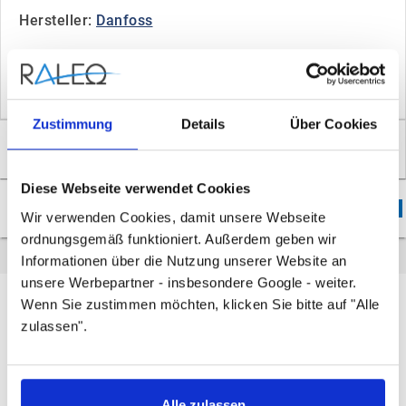
Hersteller:
Danfoss
Artikel-Nr.: 013G3181
EAN: 5702420069401
Zustimmung
Details
Über Cookies
Überblick
Diese Webseite verwendet Cookies
Downloads
1
Wir verwenden Cookies, damit unsere Webseite
ordnungsgemäß funktioniert. Außerdem geben wir
Informationen über die Nutzung unserer Website an
unsere Werbepartner - insbesondere Google - weiter.
Überblick
Wenn Sie zustimmen möchten, klicken Sie bitte auf "Alle
zulassen".
Bemerkung
für RA,RAV(L),FJV,RLV,AVDO,VMT
Alle zulassen