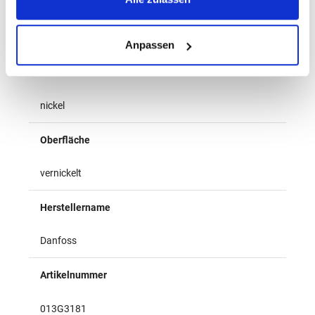
Benennung
Nippel
Anpassen
Farbe
nickel
Oberfläche
vernickelt
Herstellername
Danfoss
Artikelnummer
013G3181