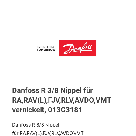
Danfoss R 3/8 Nippel für
RA,RAV(L),FJV,RLV,AVDO,VMT
vernickelt, 013G3181
Danfoss R 3/8 Nippel
für RA,RAV(L),FJV,RLV,AVDO,VMT