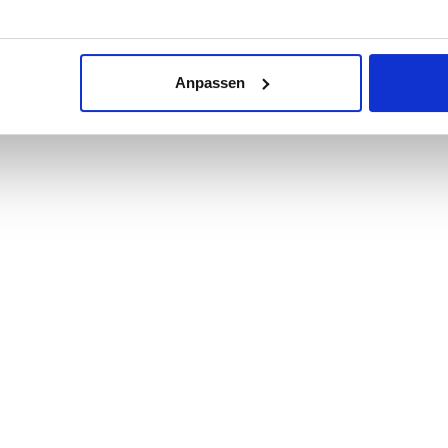
 20 G 1 A, 1-4,5 bar, Kvs 6,3, PN25, 003
Anpassen