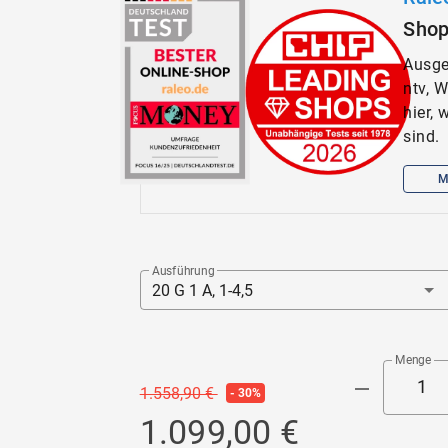
Sho
Ausge
ntv, 
hier,
sind.
M
Ausführung
20 G 1 A, 1-4,5
Menge
1.558,90 €
- 30%
1.099,00 €