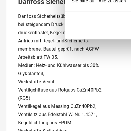
Danfoss Sicherh,-Überströmv, SAVA
Sie bitte auf "Alle zulassen".
Danfoss Sicherheitsüberströmventil SAVA
bei steigendem Druck öffnend, Ventil
druckentlastet, Kegel mit Weichdichtung.
Antrieb mit Regel- undSicherheits-
membrane. Bauteilgeprüft nach AGFW
Arbeitsblatt FW 05.
Medien: Heiz- und Kühlwasser bis 30%
Glykolanteil,
Werkstoffe Ventil:
Ventilgehäuse aus Rotguss CuZn40Pb2
(RG5)
Ventilkegel aus Messing CuZn40Pb2,
Ventilsitz aus Edelstahl W.-Nr. 1.4571,
Kegeldichtung aus EPDM
Werkstoffe Stellantrieb: