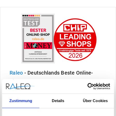
Raleo
- Deutschlands Beste Online-
Shops
Ausgezeichnet von FOCUS, Handelsblatt, ntv,
WELT & Deutschlandtest - lesen Sie hier, warum
Zustimmung
Details
Über Cookies
wir die unangefochtene Nr. 1 sind.
MEHR ERFAHREN