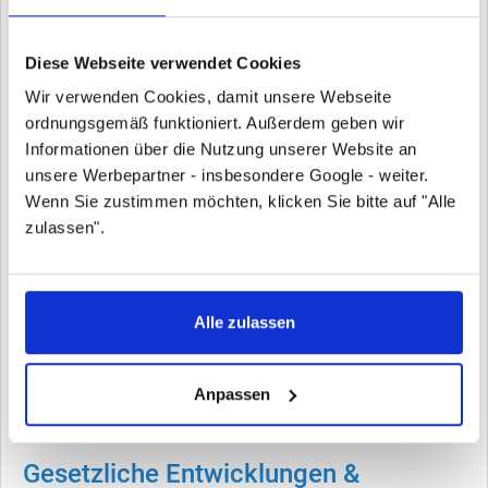
Diese Webseite verwendet Cookies
Typische Einsatzbereiche
Wir verwenden Cookies, damit unsere Webseite
ordnungsgemäß funktioniert. Außerdem geben wir
R32 bleibt bis 2027 die dominante Lösung bei Split-
Informationen über die Nutzung unserer Website an
Außengeräten und kompakten Luft/Wasser-Systemen in
unsere Werbepartner - insbesondere Google - weiter.
Neubauten. R290 eignet sich besonders für Monoblock-
Wenn Sie zustimmen möchten, klicken Sie bitte auf "Alle
Wärmepumpen im Bestand, wenn hohe
zulassen".
Vorlauftemperaturen oder maximale Förderquoten
gefordert sind. In dicht bebauten Gebieten kann Propan
durch Abstandsvorgaben an Grenzen stoßen; hier ist
Alle zulassen
R32 (oder künftig CO₂-, R454-Mischungen) im Vorteil.
Anpassen
Gesetzliche Entwicklungen &