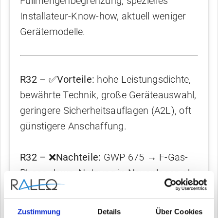
Füllmengenbegrenzung, spezielles
Installateur-Know-how, aktuell weniger
Gerätemodelle.
R32 – ✅Vorteile:
hohe Leistungsdichte,
bewährte Technik, große Geräteauswahl,
geringere Sicherheitsauflagen (A2L), oft
günstigere Anschaffung.
R32 – ❌Nachteile:
GWP 675 → F-Gas-
Phase-down, Nutzung in Neuanlagen ab
2027 voraussichtlich verboten (GWP >
150), etwas höherer Betriebsdruck.
Zustimmung
Details
Über Cookies