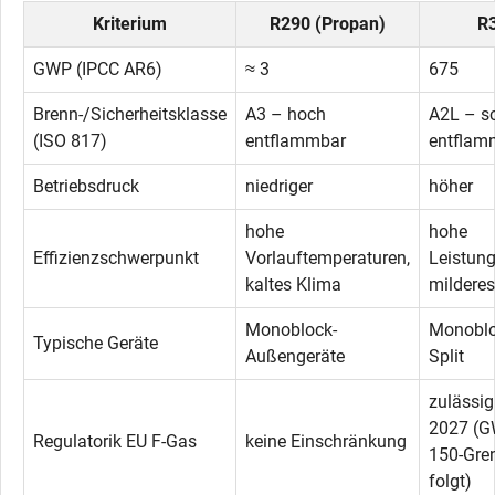
Kriterium
R290 (Propan)
R
GWP (IPCC AR6)
≈ 3
675
Brenn-/Sicherheitsklasse
A3 – hoch
A2L – s
(ISO 817)
entflammbar
entflam
Betriebsdruck
niedriger
höher
hohe
hohe
Effizienzschwerpunkt
Vorlauftemperaturen,
Leistung
kaltes Klima
milderes
Monoblock-
Monoblo
Typische Geräte
Außengeräte
Split
zulässig
2027 (G
Regulatorik EU F-Gas
keine Einschränkung
150-Gre
folgt)