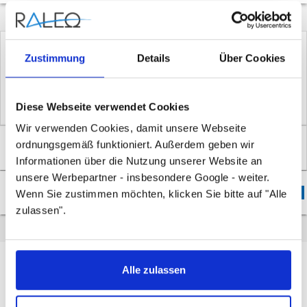
Hersteller:
Danfoss
Zustimmung
Details
Über Cookies
Artikel-Nr.: 003L8175
EAN: 5702421603000
Diese Webseite verwendet Cookies
Wir verwenden Cookies, damit unsere Webseite
ordnungsgemäß funktioniert. Außerdem geben wir
Überblick
Informationen über die Nutzung unserer Website an
unsere Werbepartner - insbesondere Google - weiter.
Downloads
Wenn Sie zustimmen möchten, klicken Sie bitte auf "Alle
3
zulassen".
Überblick
Alle zulassen
Bemerkung