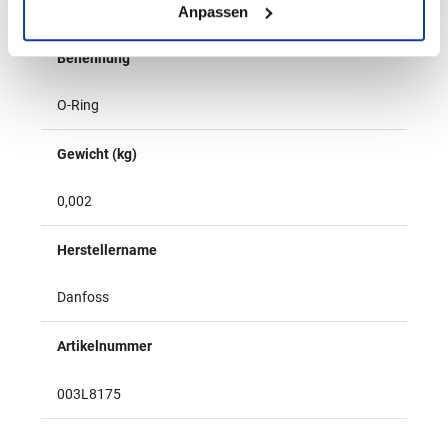
für ASV-P/ PV/ I/ M, VPE= 10 Stück
Anpassen
Benennung
O-Ring
Gewicht (kg)
0,002
Herstellername
Danfoss
Artikelnummer
003L8175