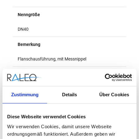
Überblick
Nenngröße
DN40
Bemerkung
Flanschausführung, mit Messnippel
Benennung
Strangregulierventil
Zustimmung
Details
Über Cookies
Nenndurchmesser
Diese Webseite verwendet Cookies
DN40
Wir verwenden Cookies, damit unsere Webseite
Produkttyp/Modellnummer
ordnungsgemäß funktioniert. Außerdem geben wir