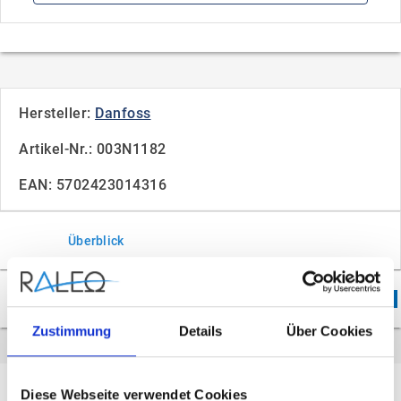
Hersteller:
Danfoss
Artikel-Nr.: 003N1182
EAN: 5702423014316
Überblick
Downloads
2
Zustimmung
Details
Über Cookies
Überblick
Diese Webseite verwendet Cookies