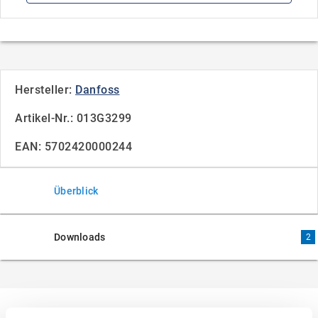
Hersteller:
Danfoss
Artikel-Nr.: 013G3299
EAN: 5702420000244
Überblick
Downloads
2
Überblick