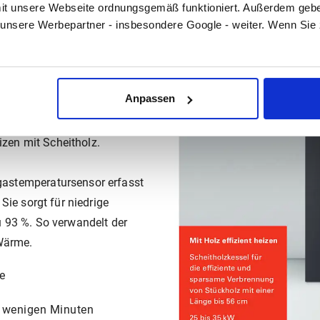
t unsere Webseite ordnungsgemäß funktioniert. Außerdem geben
unsere Werbepartner - insbesondere Google - weiter. Wenn Sie
kessel mit Leistungen von 25,
er große Füllraum. Der
Anpassen
mit Scheitholz konzipiert. Der
ntwickelten Regelung Ecotronic
izen mit Scheitholz.
astemperatursensor erfasst
ie sorgt für niedrige
 93 %. So verwandelt der
 Wärme.
e
 wenigen Minuten