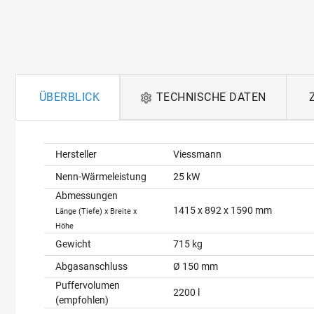
ÜBERBLICK
TECHNISCHE DATEN
Überblick
Hersteller
Viessmann
Nenn-Wärmeleistung
25 kW
Abmessungen
1415 x 892 x 1590 mm
Länge (Tiefe) x Breite x
Höhe
Gewicht
715 kg
Abgasanschluss
Ø 150 mm
Puffervolumen
2200 l
(empfohlen)