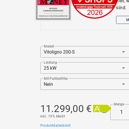
hier,
sind.
M
Modell
Vitoligno 200-S
Leistung
25 kW
Mit Partikelfilter
Nein
Menge
11.299,00 €
A
+ 
inkl. 19% MwSt
Produktdatenblatt