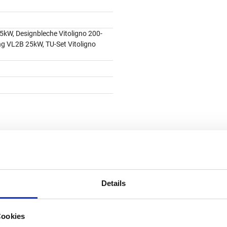
5kW, Designbleche Vitoligno 200-
g VL2B 25kW, TU-Set Vitoligno
ünstige Alternative zum
Details
Cookies
 von 179 l Inhalt