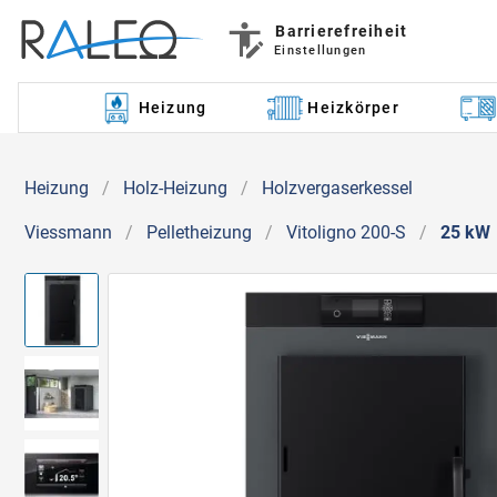
Barrierefreiheit
Einstellungen
Heizung
Heizkörper
Heizung
/
Holz-Heizung
/
Holzvergaserkessel
Viessmann
/
Pelletheizung
/
Vitoligno 200-S
/
25 kW