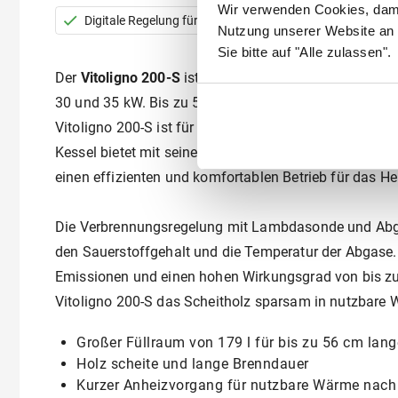
Wir verwenden Cookies, dami
Digitale Regelung für bis zu 4 Heizkreise
Nutzung unserer Website an 
Sie bitte auf "Alle zulassen".
Der
Vitoligno 200-S
ist ein hochwertiger Holzvergaser
30 und 35 kW. Bis zu 56 cm lange Holzscheite fasst d
Vitoligno 200-S ist für den monovalenten Heizbetrieb 
Kessel bietet mit seiner speziell für Holzheizkessel e
einen effizienten und komfortablen Betrieb für das He
Die Verbrennungsregelung mit Lambdasonde und Abg
den Sauerstoffgehalt und die Temperatur der Abgase. S
Emissionen und einen hohen Wirkungsgrad von bis zu
Vitoligno 200-S das Scheitholz sparsam in nutzbare
Großer Füllraum von 179 l für bis zu 56 cm lang
Holz scheite und lange Brenndauer
Kurzer Anheizvorgang für nutzbare Wärme nach