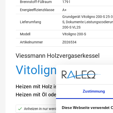
Brennstoff-Füllraum
179 l
Energieeffizienzklasse
A+
Grundgerät Vitoligno 200-S 25-3
Lieferumfang
S, Dokumente Leistungscodierun
200-S VL2S
Modell
Vitoligno 200-S
Artikelnummer
Z026534
Viessmann Holzvergaserkessel
Vitoligno 200-S
Heizen mit Holz ist eine gute und kosteng
Zustimmung
Heizen mit Öl oder Gas
Diese Webseite verwendet 
Anheizen in nur wenigen Minuten
Großer Füllraum